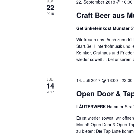
SEP.
22. September 2018 @ 16:00
w
22
e
u
o
Craft Beer aus Mü
n
2018
r
n
.
t
Getränkefeinkost Münster
S
g
e
Wir freuen uns. Auch zum drit
i
e
Start.Bei Hinterhofmusik und
n
n
Kemker, Gruthaus und Friedens
g
wieder soweit ... bei unserem
e
S
b
u
e
JULI
14. Juli 2017 @ 18:00
-
22:00
14
n
c
.
Open Door & Tap
2017
h
S
u
e
LÄUTERWERK
Hammer Straß
c
u
Es ist wieder soweit, wir öff
h
Monat! Open Door & Open Tap &
e
n
zu bieten: Die Tap Liste komm
n