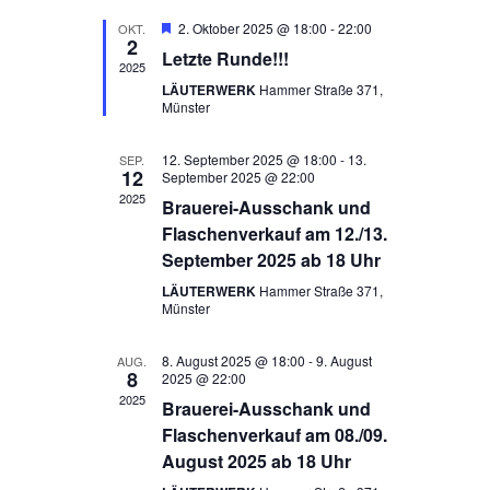
r
e
t
e
a
H
2. Oktober 2025 @ 18:00
-
22:00
u
OKT.
a
2
e
m
Letzte Runde!!!
n
r
2025
n
v
w
LÄUTERWERK
Hammer Straße 371,
o
s
Münster
ä
r
s
g
t
h
e
t
12. September 2025 @ 18:00
-
13.
l
SEP.
h
a
12
September 2025 @ 22:00
o
e
a
2025
b
Brauerei-Ausschank und
l
n
e
Flaschenverkauf am 12./13.
l
n
.
t
September 2025 ab 18 Uhr
t
u
LÄUTERWERK
Hammer Straße 371,
Münster
u
n
g
n
8. August 2025 @ 18:00
-
9. August
AUG.
8
2025 @ 22:00
A
g
2025
Brauerei-Ausschank und
n
e
Flaschenverkauf am 08./09.
August 2025 ab 18 Uhr
s
n