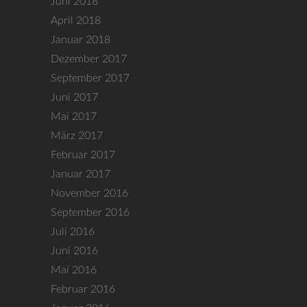
c
Juni 2018
i
April 2018
h
o
Januar 2018
t
n
Dezember 2017
e
September 2017
Juni 2017
n
Mai 2017
,
März 2017
N
Februar 2017
a
Januar 2017
November 2016
v
September 2016
i
Juli 2016
g
Juni 2016
Mai 2016
a
Februar 2016
t