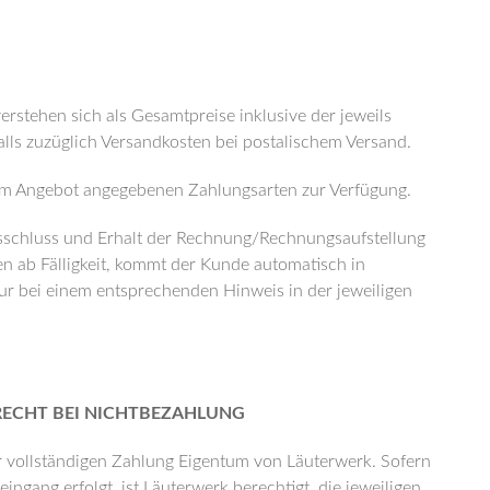
stehen sich als Gesamtpreise inklusive der jeweils
lls zuzüglich Versandkosten bei postalischem Versand.
em Angebot angegebenen Zahlungsarten zur Verfügung.
gsschluss und Erhalt der Rechnung/Rechnungsaufstellung
gen ab Fälligkeit, kommt der Kunde automatisch in
ur bei einem entsprechenden Hinweis in der jeweiligen
CHT BEI NICHTBEZAHLUNG
r vollständigen Zahlung Eigentum von Läuterwerk. Sofern
ingang erfolgt, ist Läuterwerk berechtigt, die jeweiligen