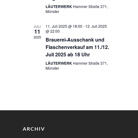
g
n
LÄUTERWERK
Hammer Straße 371,
Münster
A
g
n
e
11. Juli 2025 @ 18:00
-
12. Juli 2025
JULI
11
@ 22:00
s
n
2025
Brauerei-Ausschank und
i
Flaschenverkauf am 11./12.
S
Juli 2025 ab 18 Uhr
c
u
LÄUTERWERK
Hammer Straße 371,
h
Münster
c
t
h
e
e
n
u
-
n
N
a
d
ARCHIV
v