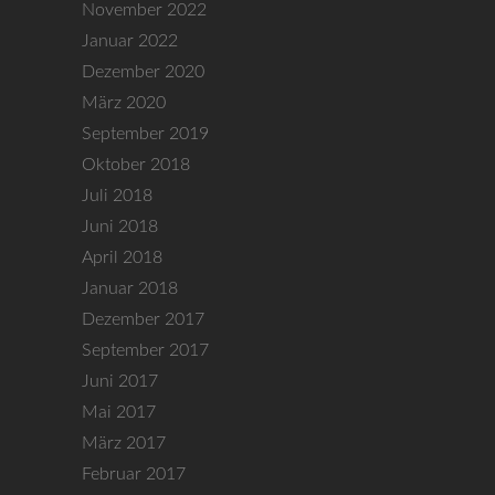
A
November 2022
i
n
Januar 2022
g
Dezember 2020
s
a
März 2020
i
September 2019
t
c
Oktober 2018
i
h
Juli 2018
o
Juni 2018
t
n
April 2018
e
Januar 2018
n
Dezember 2017
September 2017
,
Juni 2017
N
Mai 2017
a
März 2017
v
Februar 2017