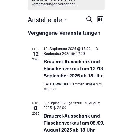
Veranstaltungen vorhanden.
Anstehende
V
V
S
L
u
i
D
e
e
c
Vergangene Veranstaltungen
s
a
h
r
t
r
e
t
e
a
12. September 2025 @ 18:00
-
13.
u
SEP.
a
12
September 2025 @ 22:00
m
n
2025
Brauerei-Ausschank und
n
w
s
Flaschenverkauf am 12./13.
ä
s
September 2025 ab 18 Uhr
t
h
t
LÄUTERWERK
Hammer Straße 371,
l
a
Münster
e
a
l
n
8. August 2025 @ 18:00
-
9. August
AUG.
l
.
t
8
2025 @ 22:00
2025
t
Brauerei-Ausschank und
u
Flaschenverkauf am 08./09.
u
n
August 2025 ab 18 Uhr