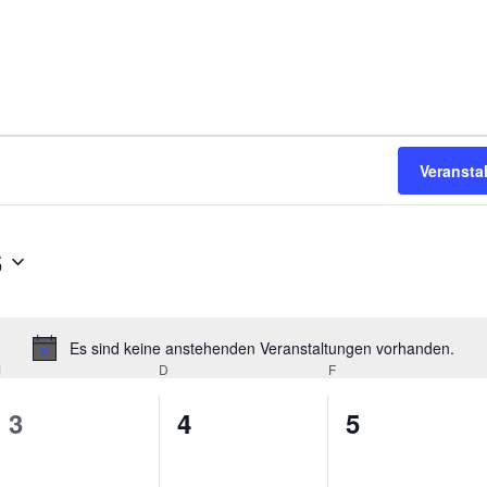
Veransta
6
Es sind keine anstehenden Veranstaltungen vorhanden.
H
M
MITTWOCH
D
DONNERSTAG
F
FREITAG
i
n
0
0
0
3
4
5
w
V
V
V
e
i