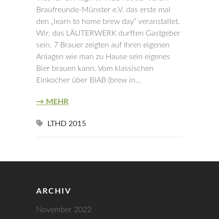
Braufreunde-Münster e.V. das erste mal
den „learn to home brew day“ veranstaltet.
Wir, das LÄUTERWERK durften Gastgeber
sein. 7 Brauer zeigten auf Ihren eigenen
Anlagen wie man zu Hause sein eigenes
Bier brauen kann. Vom klassischen
Einkocher über BIAB (brew in…
→ MEHR
LTHD 2015
ARCHIV
November 2022