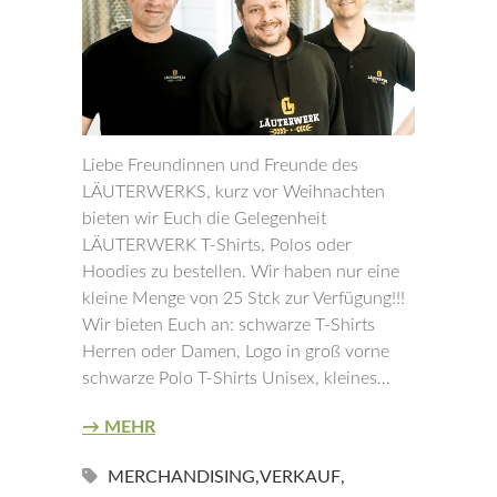
Liebe Freundinnen und Freunde des
LÄUTERWERKS, kurz vor Weihnachten
bieten wir Euch die Gelegenheit
LÄUTERWERK T-Shirts, Polos oder
Hoodies zu bestellen. Wir haben nur eine
kleine Menge von 25 Stck zur Verfügung!!!
Wir bieten Euch an: schwarze T-Shirts
Herren oder Damen, Logo in groß vorne
schwarze Polo T-Shirts Unisex, kleines…
→ MEHR
MERCHANDISING
,
VERKAUF
,