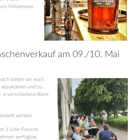
e zum Mitnehmen
aschenverkauf am 09./10. Mai
nach bieten wir euch
n abzukühlen und zu
– 6 verschiedene Biere
bestellt werden.
n 1-Liter-Flasche.
nehmen verfügbar.