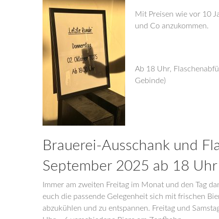
Mit Preisen wie vor 10 J
und Co anzukommen.
Ab 18 Uhr, Flaschenabfü
Gebinde)
Brauerei-Ausschank und Fl
September 2025 ab 18 Uhr
Immer am zweiten Freitag im Monat und den Tag dan
euch die passende Gelegenheit sich mit frischen Bi
abzukühlen und zu entspannen. Freitag und Samstag