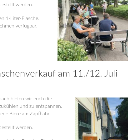
bestellt werden.
n 1-Liter-Flasche.
nehmen verfügbar.
schenverkauf am 11./12. Juli
ach bieten wir euch die
bzukühlen und zu entspannen.
dene Biere am Zapfhahn.
bestellt werden.