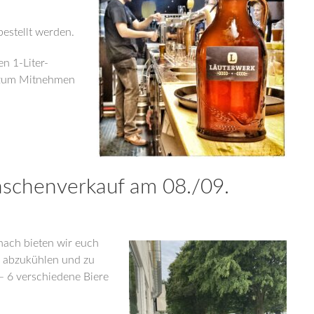
bestellt werden.
n 1-Liter-
e zum Mitnehmen
aschenverkauf am 08./09.
nach bieten wir euch
n abzukühlen und zu
– 6 verschiedene Biere