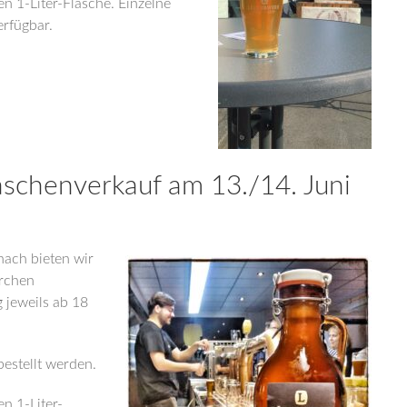
n 1-Liter-Flasche. Einzelne
erfügbar.
schenverkauf am 13./14. Juni
ach bieten wir
erchen
 jeweils ab 18
bestellt werden.
n 1-Liter-