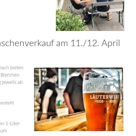
schenverkauf am 11./12. April
nach bieten
n Bierchen
 jeweils ab
estellt
n 1-Liter-
 zum