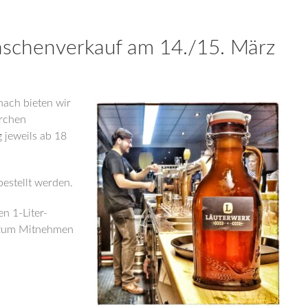
aschenverkauf am 14./15. März
ach bieten wir
erchen
 jeweils ab 18
bestellt werden.
n 1-Liter-
e zum Mitnehmen