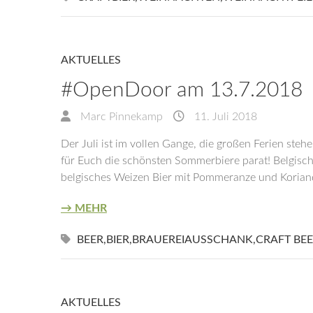
AKTUELLES
#OpenDoor am 13.7.2018
Marc Pinnekamp
11. Juli 2018
Der Juli ist im vollen Gange, die großen Ferien steh
für Euch die schönsten Sommerbiere parat! Belgisches
belgisches Weizen Bier mit Pommeranze und Koriand
→ MEHR
BEER
,
BIER
,
BRAUEREIAUSSCHANK
,
CRAFT BE
AKTUELLES