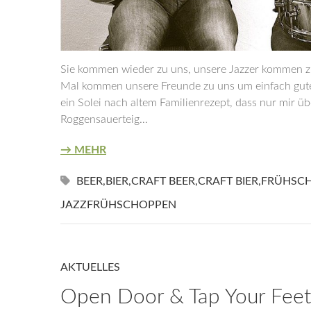
Sie kommen wieder zu uns, unsere Jazzer kommen z
Mal kommen unsere Freunde zu uns um einfach guten 
ein Solei nach altem Familienrezept, dass nur mir ü
Roggensauerteig…
→ MEHR
BEER
,
BIER
,
CRAFT BEER
,
CRAFT BIER
,
FRÜHSC
JAZZFRÜHSCHOPPEN
AKTUELLES
Open Door & Tap Your Feet