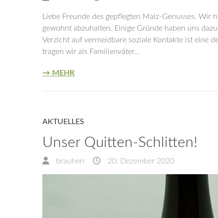
Liebe Freunde des gepflegten Malz-Genusses. Wir h
gewohnt abzuhalten. Einige Gründe haben uns dazu 
Verzicht auf vermeidbare soziale Kontakte ist eine
tragen wir als Familienväter…
→ MEHR
AKTUELLES
Unser Quitten-Schlitten!
brauherr
20. Dezember 2020