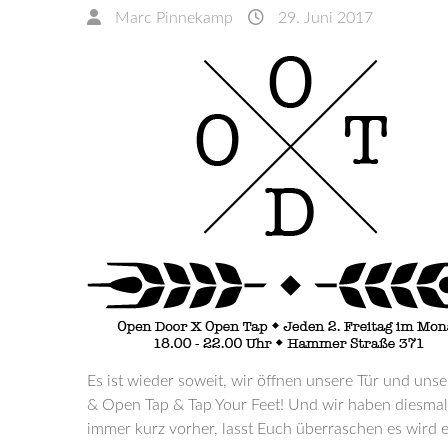
Marc Pinnekamp
29. Juni 2017
Es ist wieder soweit, wir öffnen unsere Tür und un
& Open Tap & Tap Your Feet! Und wir haben diesmal w
immer kurz vorher, lasst Euch überraschen es wird 