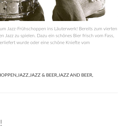
um Jazz-Frühschoppen ins Läuterwerk! Bereits zum vierten
Jazz zu spielen. Dazu ein schönes Bier frisch vom Fass,
berliefert wurde oder eine schöne Kniefte vom
HOPPEN
,
JAZZ
,
JAZZ & BEER
,
JAZZ AND BEER
,
!