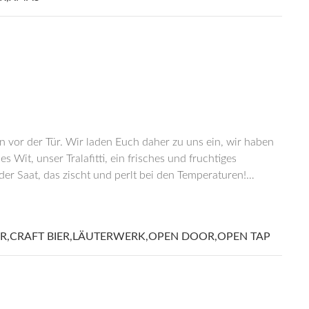
en vor der Tür. Wir laden Euch daher zu uns ein, wir haben
 Wit, unser Tralafitti, ein frisches und fruchtiges
er Saat, das zischt und perlt bei den Temperaturen!…
ER
,
CRAFT BIER
,
LÄUTERWERK
,
OPEN DOOR
,
OPEN TAP